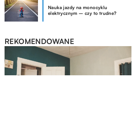
Nauka jazdy na monocyklu
elektrycznym – czy to trudne?
REKOMENDOWANE
LIFESTYLE
LIFESTYLE
WSZYSTKO WOKÓŁ DOMU