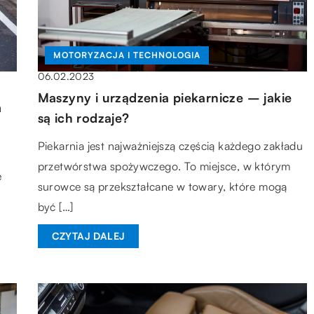
MOTORYZACJA I TECHNOLOGIA
06.02.2023
Maszyny i urządzenia piekarnicze – jakie
m
są ich rodzaje?
Piekarnia jest najważniejszą częścią każdego zakładu
przetwórstwa spożywczego. To miejsce, w którym
e
surowce są przekształcane w towary, które mogą
być […]
CZYTAJ DALEJ