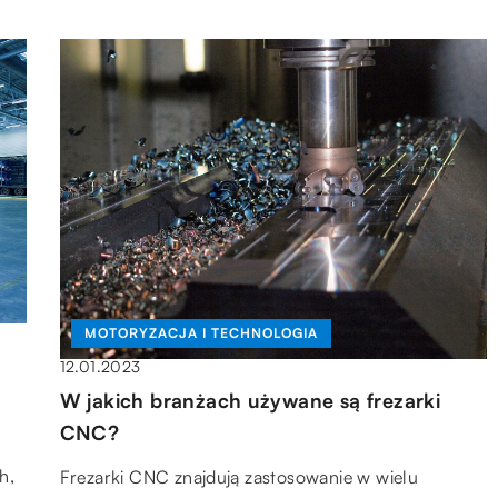
MOTORYZACJA I TECHNOLOGIA
12.01.2023
W jakich branżach używane są frezarki
CNC?
h,
Frezarki CNC znajdują zastosowanie w wielu