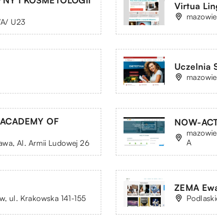
YNY I KOSMETOLOGII
Virtua Li
mazowie
47A/ U23
Uczelnia
mazowiec
. ACADEMY OF
NOW-ACT 
mazowie
A
wa, Al. Armii Ludowej 26
ZEMA Ewa
w, ul. Krakowska 141-155
Podlaski