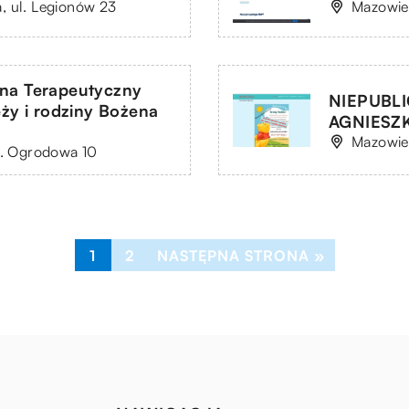
, ul. Legionów 23
Mazowiec
zna Terapeutyczny
NIEPUBL
eży i rodziny Bożena
AGNIESZ
Mazowie
l. Ogrodowa 10
1
2
NASTĘPNA STRONA »