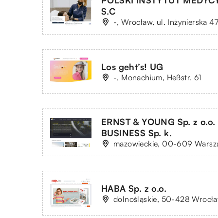
POLSKI INSTYTUT MEDYC
S.C
-, Wrocław, ul. Inżynierska 
Los geht’s! UG
-, Monachium, Heßstr. 61
ERNST & YOUNG Sp. z o.o
BUSINESS Sp. k.
mazowieckie, 00-609 Warsza
HABA Sp. z o.o.
dolnośląskie, 50-428 Wrocła