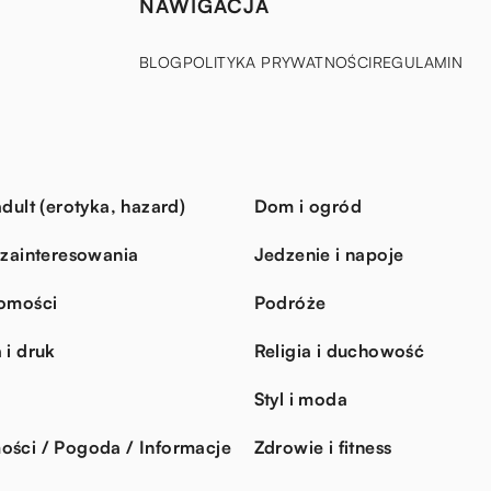
NAWIGACJA
BLOG
POLITYKA PRYWATNOŚCI
REGULAMIN
dult (erotyka, hazard)
Dom i ogród
 zainteresowania
Jedzenie i napoje
omości
Podróże
 i druk
Religia i duchowość
Styl i moda
ści / Pogoda / Informacje
Zdrowie i fitness