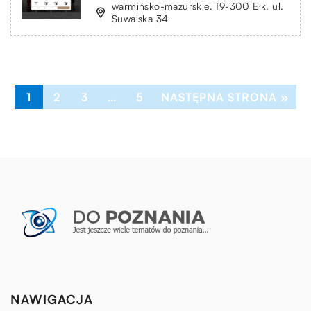
warmińsko-mazurskie, 19-300 Ełk, ul.
Suwalska 34
1
2
3
…
5
NASTĘPNA STRONA »
NAWIGACJA