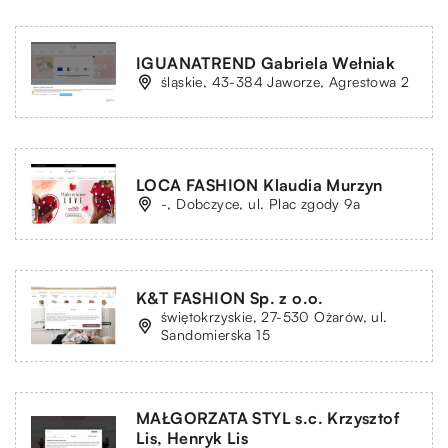
IGUANATREND Gabriela Wełniak
śląskie, 43-384 Jaworze, Agrestowa 2
LOCA FASHION Klaudia Murzyn
-, Dobczyce, ul. Plac zgody 9a
K&T FASHION Sp. z o.o.
świętokrzyskie, 27-530 Ożarów, ul.
Sandomierska 15
MAŁGORZATA STYL s.c. Krzysztof
Lis, Henryk Lis