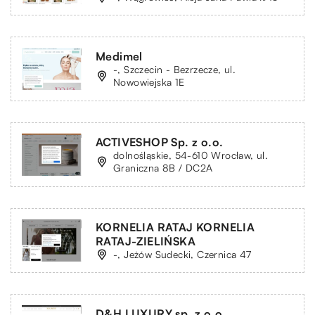
Medimel
-, Szczecin - Bezrzecze, ul.
Nowowiejska 1E
ACTIVESHOP Sp. z o.o.
dolnośląskie, 54-610 Wrocław, ul.
Graniczna 8B / DC2A
KORNELIA RATAJ KORNELIA
RATAJ-ZIELIŃSKA
-, Jeżów Sudecki, Czernica 47
D&H LUXURY sp. z o.o.