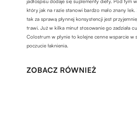
jadłospisu dodaje się suplementy diety. Pod tym
który jak na razie stanowi bardzo mało znany lek
tak za sprawą płynnej konsystencji jest przyjemni
trawi. Już w kilka minut stosowanie go zadziała 
Colostrum w płynie to kolejne cenne wsparcie w 
poczucie łaknienia.
ZOBACZ RÓWNIEŻ
13.06.2019
Sekrety kuchni indyjskiej
22.12.2019
Co to znaczy, że sok jest
tłoczony?