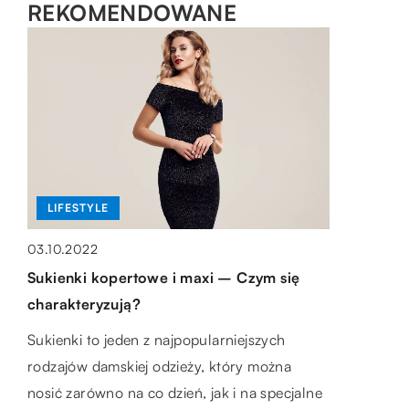
REKOMENDOWANE
BIZNES + RYNEK I FINANSE
LIFESTYLE
BUDOWANIE
16.03.2022
03.10.2022
05.09.2021
Zleć audyt SXO – (SXO) Search
Sukienki kopertowe i maxi – Czym się
Dlaczego każdy deweloper powinien
Experience Optimization to przyszłość!
charakteryzują?
współpracować z biurem
architektonicznym?
Jako przedsiębiorca nie powinieneś się bać,
Sukienki to jeden z najpopularniejszych
co nie oznacza, że nie należy być rozsądnym,
rodzajów damskiej odzieży, który można
Inwestycje budowlane to bardzo poważne
jednakże zleć audyt SXO – to […]
nosić zarówno na co dzień, jak i na specjalne
przedsięwzięcia. Tworzenie różnych obiektów