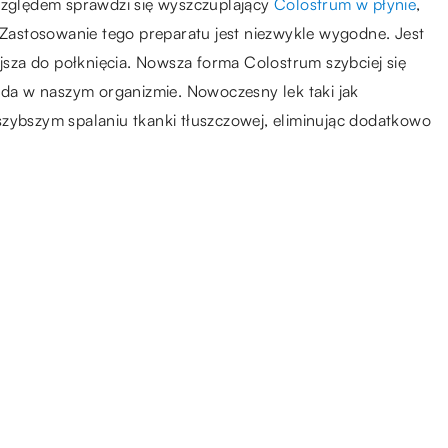
 względem sprawdzi się wyszczuplający
Colostrum w płynie
,
. Zastosowanie tego preparatu jest niezwykle wygodne. Jest
ejsza do połknięcia. Nowsza forma Colostrum szybciej się
cuda w naszym organizmie. Nowoczesny lek taki jak
szybszym spalaniu tkanki tłuszczowej, eliminując dodatkowo
04.07.2019
Dbamy o rozwój naszego
dziecka od najmłodszych lat
10.12.2021
Rodzaje osobowości – w jaki
sposób je leczyć?