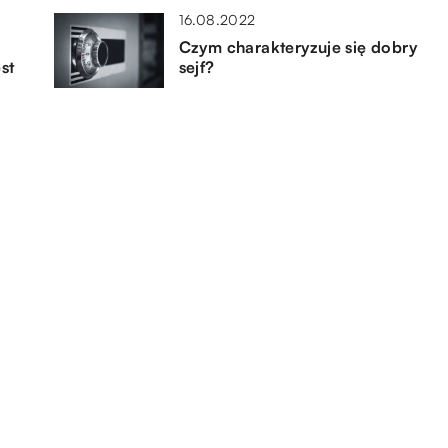
16.08.2022
Czym charakteryzuje się dobry
st
sejf?
25.04.2019
na
Jakie mogą być awarie
podwozia?
28.08.2018
ą
Części samochodowe w dobrej
cenie