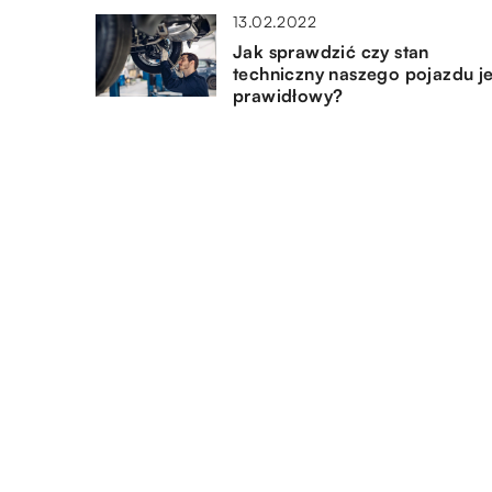
13.02.2022
Jak sprawdzić czy stan
techniczny naszego pojazdu je
prawidłowy?
09.01.2022
Jak działa samodzielna maszy
CNC?
13.01.2023
Bramy przemysłowe – jakie s
ich typy?
DODAJ KOMENTARZ