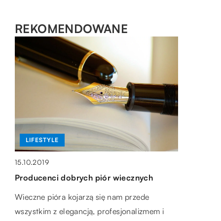
REKOMENDOWANE
BIZNES + RYNEK I FINANSE
LIFESTYLE
LIFESTYLE
23.02.2021
10.11.2021
15.10.2019
Jaką pomoc dla firm mogą
Jak dopasować odpowiedni rozmiar
Producenci dobrych piór wiecznych
zaproponować profesjonalne usługi
biustonosza?
Wieczne pióra kojarzą się nam przede
księgowe?
Rozmiar biustonosza obejmuje liczbę oraz
wszystkim z elegancją, profesjonalizmem i
W prowadzeniu firmy trudnością jest przede
literę. Liczba oznacza długość obwodu pod