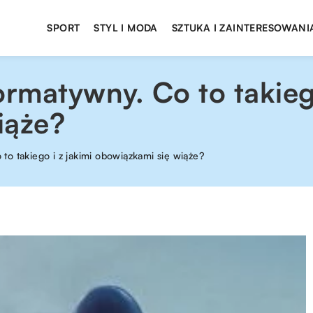
SPORT
STYL I MODA
SZTUKA I ZAINTERESOWANI
matywny. Co to takiego
iąże?
o takiego i z jakimi obowiązkami się wiąże?