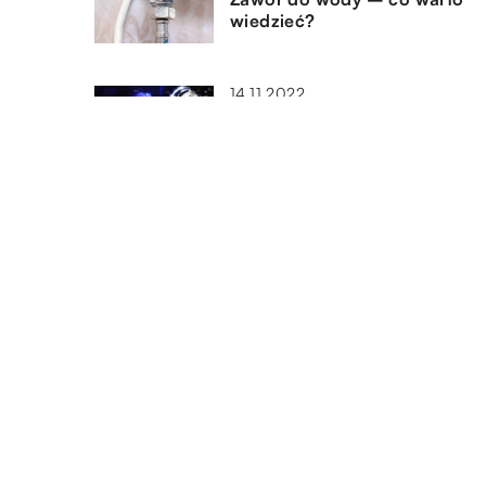
wiedzieć?
14.11.2022
Wtryskiwacze – jakie mogą
przydarzyć im się awarie?
12.08.2021
Detektor gazu – jak działa i d
czego służy?
DODAJ KOMENTARZ