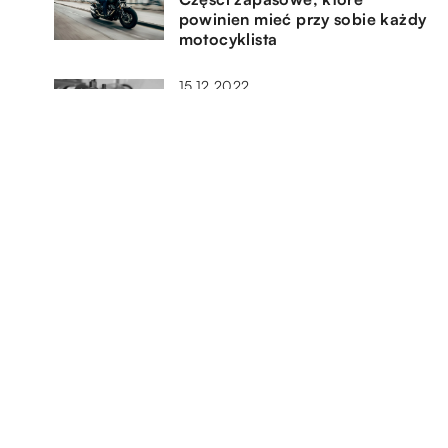
powinien mieć przy sobie każdy
motocyklista
15.12.2022
Czym są tokarki i jak się je
wykorzystuje w branży CNC?
28.06.2019
o
Czy warto kupować zamiennik
tonerów?