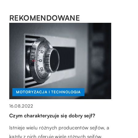
REKOMENDOWANE
BIZNES + RYNEK I FINANSE
MOTORYZACJA I TECHNOLOGIA
13.11.2022
W jaki sposób przebiega proces
16.08.2022
zatrudnienia pracownika z zagranicy
Czym charakteryzuje się dobry sejf?
Pierwszym krokiem jest znalezienie
Istnieje wielu różnych producentów sejfów, a
odpowiedniej osoby na dane stanowisko.
każdy z nich oferuje wiele różnych sejfów.