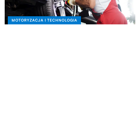
MOTORYZACJA I TECHNOLOGIA
09.07.2020
Co ile należy wymieniać zestawy opony?
Bardzo wielu kierowców zupełnie nie zdaje sobie sprawy
z tego, że opony zamontowane w ich aucie mają swój
WSZYSTKO WOKÓŁ DOMU
wiek i […]
07.10.2020
Do tych wnętrz dobrze pasują firany
Firanka to element dekoracyjny, bez którego niektórzy
nie wyobrażają sobie wnętrza. Dodają przytulnego
charakteru i pomagają chronić przed wzrokiem
przechodniów […]
LIFESTYLE