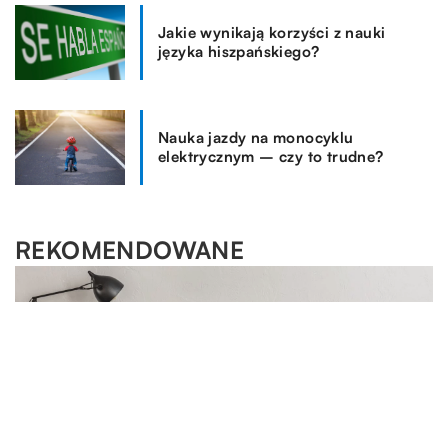
Jakie wynikają korzyści z nauki
języka hiszpańskiego?
Nauka jazdy na monocyklu
elektrycznym – czy to trudne?
REKOMENDOWANE
MOTORYZACJA I TECHNOLOGIA
09.04.2019
Gdzie szukać części do auta?
Awarie samochodów nie są niczym nadzwyczajnym.
Niestety auto składa się z mnóstwa różnych podzespołów
i zawsze coś może zawieźć. Pytanie, […]