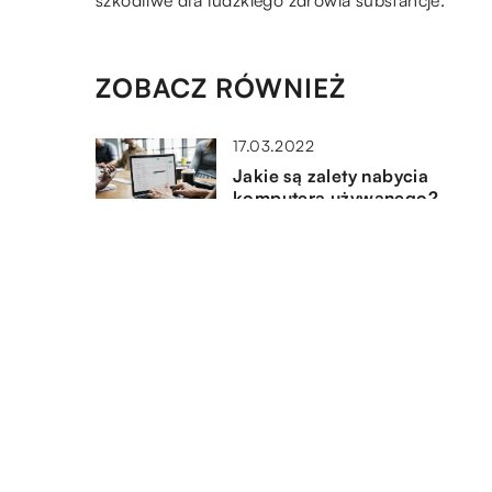
szkodliwe dla ludzkiego zdrowia substancje.
ZOBACZ RÓWNIEŻ
17.03.2022
Jakie są zalety nabycia
komputera używanego?
20.06.2021
Drabiny drewniane czy
aluminiowe?
20.07.2018
Komfortowy transport na lotni