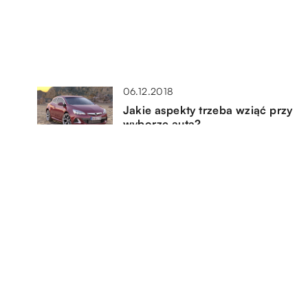
06.12.2018
Jakie aspekty trzeba wziąć przy
wyborze auta?
04.02.2020
Dozownik celkowy – czym jest i
do czego służy?
23.04.2018
sko
Urządzenia pakujące