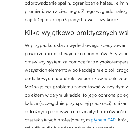
odprowadzanie spalin, ograniczanie hałasu, elimi
promieniowania cieplnego. Z tego względu należy
najdłużej bez niepożądanych awarii czy korozji.
Kilka wyjątkowo praktycznych 
W przypadku układu wydechowego zdecydowanie n
powierzchni metalowych komponentów. Aby zapobi
omawiany system za pomocą farb wysokotemperatu
wszystkich elementów po każdej zimie z soli drog
dodatkowych podpórek i wsporników w celu zabez
Można je bez problemu zamontować w zwykłym wars
obiektem w całym układzie, to jego ochrona pole
kałuże (szczególnie przy sporej prędkości), unika
ostrożnym pokonywaniu rozmaitych nierówności na
cząstek stałych profesjonalnym
płynem FAP
, któ