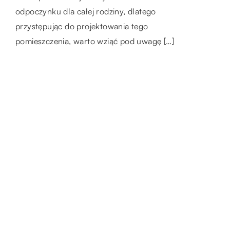
upewnienie się, […]
również dość bolesne, […]
odpoczynku dla całej rodziny, dlatego
przystępując do projektowania tego
pomieszczenia, warto wziąć pod uwagę […]