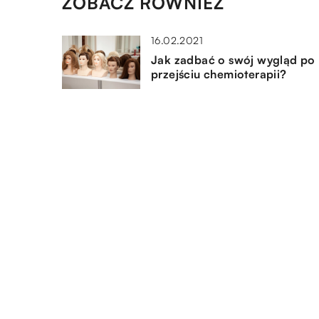
ZOBACZ RÓWNIEŻ
16.02.2021
Jak zadbać o swój wygląd po
przejściu chemioterapii?
27.01.2019
Jak zorganizować urlop z
przyjaciółmi za granicą?
07.01.2020
Designerskie ubrania i buty dl
dzieci
DODAJ KOMENTARZ