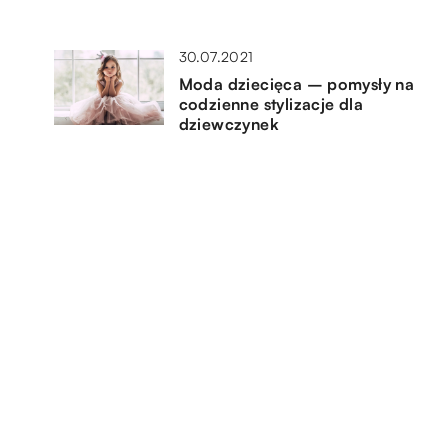
30.07.2021
Moda dziecięca – pomysły na
codzienne stylizacje dla
dziewczynek
09.12.2019
Jakie dodatki sprawią, że
zabawa sylwestrowa będzie
udana?
24.05.2021
a
Jakie wymogi powinna spełniać
przygotowana przez nas praca
dyplomowa?