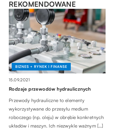
REKOMENDOWANE
LIFESTYLE
BIZNES + RYNEK I FINANSE
BIZNES + RYNEK I FINANSE
26.06.2019
14.05.2021
15.09.2021
Eleganckie prezenty na Dzień Mamy
Spotkania biznesowe – jak zorganizować
Rodzaje przewodów hydraulicznych
konferencję?
Są wyjątkowe okazje, które zdarzają się tylko
Przewody hydrauliczne to elementy
raz w roku. Oprócz urodzin bliskich osób
Stworzenie wysokiej jakości spotkania
wykorzystywane do przesyłu medium
należą także specjalne dni, takie jak […]
biznesowego czy konferencji wymaga dużych
roboczego (np. oleju) w obrębie konkretnych
zdolności organizacyjnych. W tym celu warto
układów i maszyn. Ich niezwykle ważnym […]