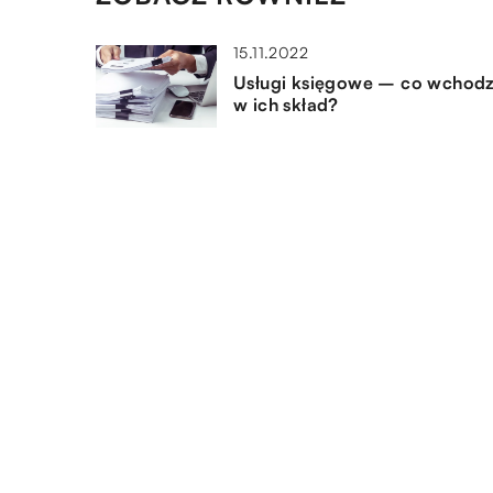
15.11.2022
Usługi księgowe – co wchodz
w ich skład?
16.08.2021
W jakie gadżety reklamowe
warto zainwestować?
02.06.2020
Leasing a zdolność kredytowa
przedsiębiorstwa
DODAJ KOMENTARZ