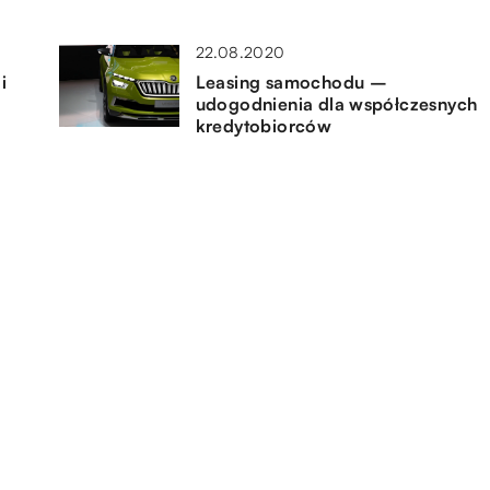
22.08.2020
i
Leasing samochodu –
udogodnienia dla współczesnych
kredytobiorców
16.03.2022
Akcesoria biurowe w które warto
zawczasu się zaopatrzyć
11.03.2022
Formy transportu – żegluga i
inne