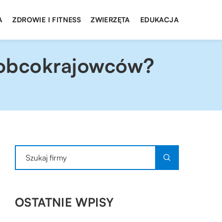
A
ZDROWIE I FITNESS
ZWIERZĘTA
EDUKACJA
ć obcokrajowców?
OSTATNIE WPISY