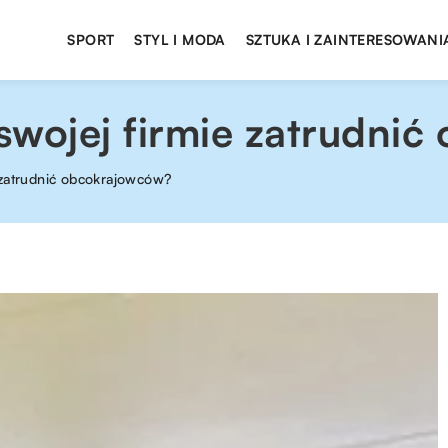
SPORT
STYL I MODA
SZTUKA I ZAINTERESOWANI
swojej firmie zatrudni
 zatrudnić obcokrajowców?