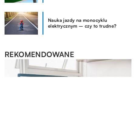
Nauka jazdy na monocyklu
elektrycznym – czy to trudne?
REKOMENDOWANE
WSZYSTKO WOKÓŁ DOMU
ROZRYWKA I HOBBY