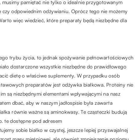
, musimy pamiętać nie tylko o idealnie przygotowanym
ie czy odpowiednim odżywianiu. Oprócz tego nie możemy
arto więc wiedzieć, które preparaty będą niezbędne dla
go trybu życia, to jednak spożywanie pełnowartościowych
miało dostarczone wszystkie niezbędne do prawidłowego
cić dietę o właściwe suplementy. W przypadku osób
stawowych preparatów jest odżywka białkowa. Proteiny nie
tkim są niezbędnymi elementami wpływającymi na nasz
atem dbać, aby w naszym jadłospisie była zawarta
iałka równie ważne są aminokwasy. Te cząsteczki budują
np. te dostępne pod adresem
ujemy sobie białko w czystej, jeszcze lepiej przyswajalnej
zrost masy mięśniowej, ale również zmniejszenie poziomu