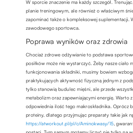
W sporcie znaczenie ma każdy szczegół. Trenując
planie treningowym, ale również o właściwym śn
zapominać także o kompleksowej suplementacji. W
zawodowego sportowca.
Poprawa wyników oraz zdrowia
Chociaż zdrowe odżywianie to podstawa sportowe
posiłków może nie wystarczyć. Żeby nasze ciało 
funkcjonowania składniki, musimy bowiem wzboga
praktykujących aktywność fizyczną jednym z pod
tylko stanowią budulec mięśni, ale przede wszys
metabolizm oraz zapewniającymi energię. Warto z
odpowiednia ilość tego makroskładnika. Oprócz b
proteiny, dlatego przyjmując preparaty takie jak 
https://atworkout.pl/pl/c/Aminokwasy/15
, gwarant
postaci. Tym samym możemy liczyć nie tylko na w