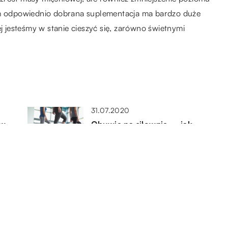
tem odpowiednio dobrana suplementacja ma bardzo duże
ej jesteśmy w stanie cieszyć się, zarówno świetnymi
31.07.2020
 w
Obuwie na siłownię – jak
połączyć styl i wygodę?
11.06.2021
e
Trening na siłowni – jak dobrać
odpowiednie legginsy do
ćwiczeń?
15.09.2021