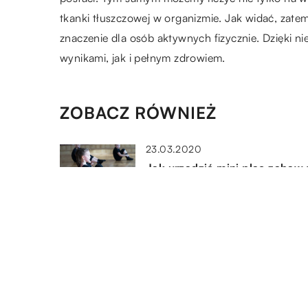
tkanki tłuszczowej w organizmie. Jak widać, za
znaczenie dla osób aktywnych fizycznie. Dzięki ni
wynikami, jak i pełnym zdrowiem.
ZOBACZ RÓWNIEŻ
23.03.2020
Jak urządzić mini plac zabaw
pokoju dziecka?
20.08.2019
Czy badania psychotechniczn
kierowców są obowiązkowe?
21.11.2020