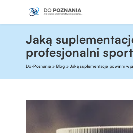
Jaką suplementacj
profesjonalni spo
Do-Poznania
»
Blog
»
Jaką suplementację powinni wpr