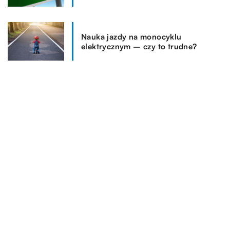
Nauka jazdy na monocyklu
elektrycznym – czy to trudne?
REKOMENDOWANE
WSZYSTKO WOKÓŁ DOMU
FORMA I ZDROWIE