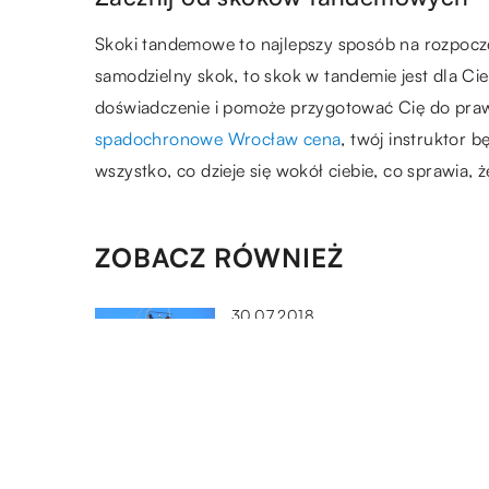
Skoki tandemowe to najlepszy sposób na rozpoczęc
samodzielny skok, to skok w tandemie jest dla Ci
doświadczenie i pomoże przygotować Cię do praw
spadochronowe Wrocław cena
, twój instruktor 
wszystko, co dzieje się wokół ciebie, co sprawia
ZOBACZ RÓWNIEŻ
30.07.2018
Zorganizowane wyjazdy
studenckie na narty – gdzie
szukać ofert?
09.06.2020
Kupić sukienkę czy lepiej uszy