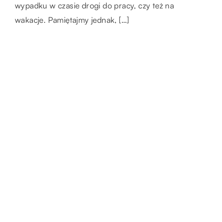
będziesz mógł znaleźć […]
wypadku w czasie drogi do pracy, czy też na
wakacje. Pamiętajmy jednak, […]