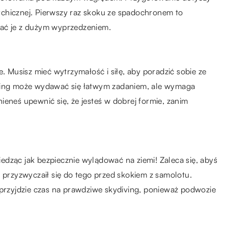
psychicznej. Pierwszy raz skoku ze spadochronem to
wać je z dużym wyprzedzeniem.
e. Musisz mieć wytrzymałość i siłę, aby poradzić sobie ze
iving może wydawać się łatwym zadaniem, ale wymaga
inieneś upewnić się, że jesteś w dobrej formie, zanim
dząc jak bezpiecznie wylądować na ziemi! Zaleca się, abyś
ś przyzwyczaił się do tego przed skokiem z samolotu.
 przyjdzie czas na prawdziwe skydiving, ponieważ podwozie