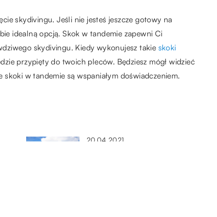
ie skydivingu. Jeśli nie jesteś jeszcze gotowy na
ebie idealną opcją. Skok w tandemie zapewni Ci
dziwego skydivingu. Kiedy wykonujesz takie
skoki
będzie przypięty do twoich pleców. Będziesz mógł widzieć
, że skoki w tandemie są wspaniałym doświadczeniem.
20.04.2021
Wyposażenie do kitesurfingu –
co przyda się na pierwszych
zajęciach?
09.04.2021
ć
Spływ kajakowy, czyli cenne