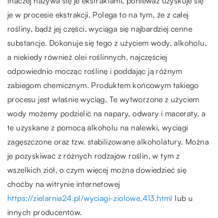
Inaczej nazywa się je ekstraktami, ponieważ uzyskuje się
je w procesie ekstrakcji. Polega to na tym, że z całej
rośliny, bądź jej części, wyciąga się najbardziej cenne
substancje. Dokonuje się tego z użyciem wody, alkoholu,
a niekiedy również olei roślinnych, najczęściej
odpowiednio mocząc roślinę i poddając ją różnym
zabiegom chemicznym. Produktem końcowym takiego
procesu jest właśnie wyciąg. Te wytworzone z użyciem
wody możemy podzielić na napary, odwary i maceraty, a
te uzyskane z pomocą alkoholu na nalewki, wyciągi
zagęszczone oraz tzw. stabilizowane alkoholatury. Można
je pozyskiwać z różnych rodzajów roślin, w tym z
wszelkich ziół, o czym więcej można dowiedzieć się
choćby na witrynie internetowej
https://zielarnia24.pl/wyciagi-ziolowe,413.html
lub u
innych producentów.