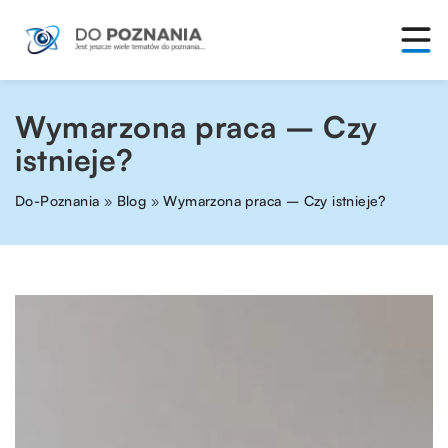
Wymarzona praca – Czy
istnieje?
Do-Poznania
»
Blog
»
Wymarzona praca – Czy istnieje?