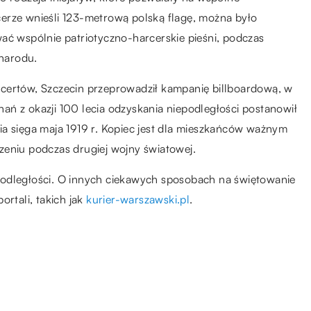
erze wnieśli 123-metrową polską flagę, można było
ać wspólnie patriotyczno-harcerskie pieśni, podczas
 narodu.
certów, Szczecin przeprowadził kampanię billboardową, w
znań z okazji 100 lecia odzyskania niepodległości postanowił
ia sięga maja 1919 r. Kopiec jest dla mieszkańców ważnym
zeniu podczas drugiej wojny światowej.
podległości. O innych ciekawych sposobach na świętowanie
ortali, takich jak
kurier-warszawski.pl
.
12.09.2019
te
Jak podkreślić rzęsy?