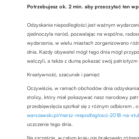
Potrzebujesz ok. 2 min. aby przeczytać ten wp
Odzyskanie niepodległości jest ważnym wydarzenie
zjednoczyła naród, pozwalając na wspólne, rados
wydarzenia, w wielu miastach zorganizowano różn
dnia. Każdy obywatel mógł tego dnia mógł przypomn
walczyli, a także z dumą pokazać swój patriotyzm 
Kreatywność, szacunek i pamięć
Oczywiście, w ramach obchodów dnia odzyskania 
stolicy, który miał pokazywać nasz narodowy patr
przedsięwzięcia spotkał się z różnym odbiorem ,
warszawski.pl/marsz-niepodleglosci-2018-na-stul
uczczenie tego dnia.
Na szczęście, w całym kraju nie brakowało różneg