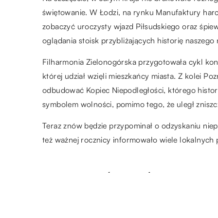
świętowanie. W Łodzi, na rynku Manufaktury harc
zobaczyć uroczysty wjazd Piłsudskiego oraz śpiew
oglądania stoisk przybliżających historię naszego
Filharmonia Zielonogórska przygotowała cykl kon
której udział wzięli mieszkańcy miasta. Z kolei Po
odbudować Kopiec Niepodległości, którego histor
symbolem wolności, pomimo tego, że uległ zniszc
Teraz znów będzie przypominał o odzyskaniu nie
też ważnej rocznicy informowało wiele lokalnych p
ZOBACZ RÓWNIEŻ
20.02.2019
Damskie i męskie dodatki war