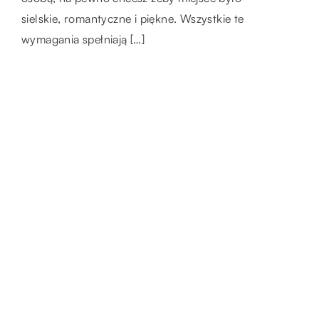
pomaga pracownikom budować silniejszą
ścieranie. […]
sielskie, romantyczne i piękne. Wszystkie te
tożsamość zespołu. Spójne uniformy […]
wymagania spełniają […]