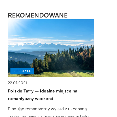
REKOMENDOWANE
BEZ KATEGORII
WSZYSTKO WOKÓŁ DOMU
LIFESTYLE
10.05.2022
25.11.2020
22.01.2021
Stroje drużynowe – dlaczego są tak
Jakie farby są odporne na ścieranie?
Polskie Tatry – idealne miejsce na
bardzo ważne?
romantyczny weekend
Farba do ścian oprócz funkcji dekoracyjnej
Jak każde inne zadanie związane z pracą,
pełni też zwykle rolę użytkową, dlatego
Planując romantyczny wyjazd z ukochaną
strój zespołowy jest ważny, ponieważ
znaczenie mają jej odporność na zmywanie i
osobą, na pewno chcesz żeby miejsce było