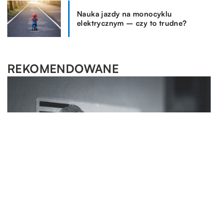
Nauka jazdy na monocyklu
elektrycznym – czy to trudne?
REKOMENDOWANE
WSZYSTKO WOKÓŁ DOMU
17.06.2018
ROZRYWKA I HOBBY
MOTORYZACJA I TECHNOLOGIA