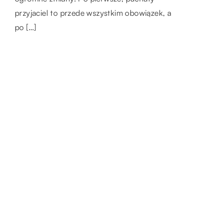
przyjaciel to przede wszystkim obowiązek, a
dopasowywać stroje i wybierać produkty […]
miejski kojarzony jest bowiem z pewnym
po […]
luzem, co pozwala […]