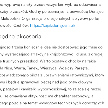
szą wyprawą należy przede wszystkim wybrać odpowiednią
iczby przeszkód. Godny polecenia jest z pewnością Dunajec,
 Małopolski. Organizacją profesjonalnych spływów po tej
jscowości Czchów:
https://kajakidunajcem.pl/
.
będne akcesoria
jności trzeba koniecznie idealnie dostosować jego trasę do
ny wystarczająco atrakcyjna krajobrazowo i długa, z drugiej
ie trudnych przeszkód. Warto postawić choćby na takie
ała Nida, Warta, Tanew, Wierzyca, Wda czy Parsęta.
doświadczonego pilota z uprawnieniami ratowniczymi, który
ywu i będzie sprawował pieczę nad jego prawidłowym
a, pagajów i kamizelki wypornościowej, to zaleca się raczej
ktu, że omawiana aktywność ma charakter sezonowy, a
adego pojęcia na temat wymogów technicznych dotyczących