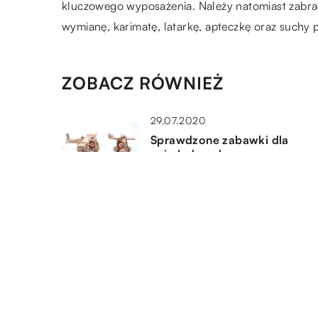
kluczowego wyposażenia. Należy natomiast zabr
wymianę, karimatę, latarkę, apteczkę oraz suchy 
ZOBACZ RÓWNIEŻ
29.07.2020
Sprawdzone zabawki dla
najmłodszych
27.12.2019
Śródziemnomorski rejs –
najatrakcyjniejsze porty na tra
22.11.2022
Najciekawsze sporty na wodzi