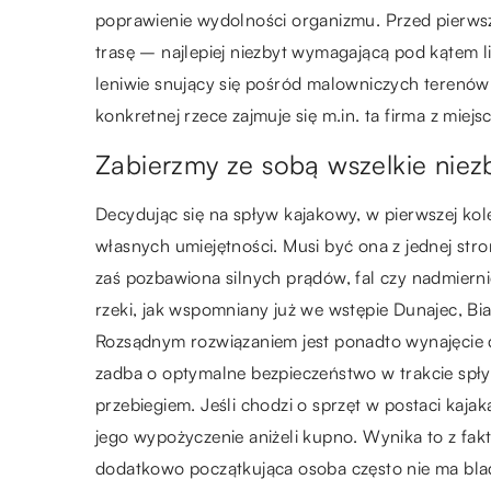
poprawienie wydolności organizmu. Przed pierw
trasę – najlepiej niezbyt wymagającą pod kątem l
leniwie snujący się pośród malowniczych terenów
konkretnej rzece zajmuje się m.in. ta firma z mie
Zabierzmy ze sobą wszelkie niez
Decydując się na spływ kajakowy, w pierwszej kole
własnych umiejętności. Musi być ona z jednej stro
zaś pozbawiona silnych prądów, fal czy nadmiern
rzeki, jak wspomniany już we wstępie Dunajec, Bi
Rozsądnym rozwiązaniem jest ponadto wynajęcie 
zadba o optymalne bezpieczeństwo w trakcie spł
przebiegiem. Jeśli chodzi o sprzęt w postaci kajak
jego wypożyczenie aniżeli kupno. Wynika to z fa
dodatkowo początkująca osoba często nie ma bl