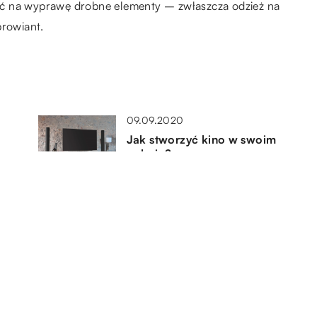
ać na wyprawę drobne elementy – zwłaszcza odzież na
prowiant.
09.09.2020
Jak stworzyć kino w swoim
pokoju?
22.09.2020
Jak zachęcić dziecko do
sie
aktywności na świeżym
powietrzu?
22.03.2021
e
W co warto się zaopatrzyć na
początku przygody z