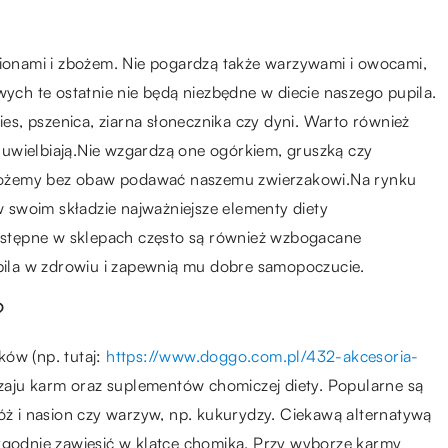
sionami i zbożem. Nie pogardzą także warzywami i owocami,
h te ostatnie nie będą niezbędne w diecie naszego pupila.
s, pszenica, ziarna słonecznika czy dyni. Warto również
uwielbiają.Nie wzgardzą one ogórkiem, gruszką czy
możemy bez obaw podawać naszemu zwierzakowi.Na rynku
swoim składzie najważniejsze elementy diety
stępne w sklepach często są również wzbogacane
ila w zdrowiu i zapewnią mu dobre samopoczucie.
?
ków (np. tutaj:
https://www.doggo.com.pl/432-akcesoria-
aju karm oraz suplementów chomiczej diety. Popularne są
bóż i nasion czy warzyw, np. kukurydzy. Ciekawą alternatywą
wygodnie zawiesić w klatce chomika. Przy wyborze karmy