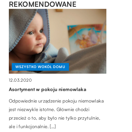
REKOMENDOWANE
WSZYSTKO WOKÓŁ DOMU
BIZNES + RYNEK I FINANSE
12.03.2020
18.02.2020
Asortyment w pokoju niemowlaka
Jak obniżyć koszty eksploatacji aluminium
w zakładach przemysłowych?
LIFESTYLE
Odpowiednie urządzenie pokoju niemowlaka
jest niezwykle istotne. Głównie chodzi
Aluminium posiada wysoką odporność na
11.02.2022
przecież o to, aby było nie tylko przytulnie,
korozję. Niemniej jednak narażone na kontakt
Sklepy online – jakie zakupy coraz
ale i funkcjonalnie. […]
ze środowiskiem zewnętrznym ulega
częściej wykonujemy przez internet?