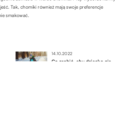
jeść. Tak, chomiki również mają swoje preferencje
 nie smakować.
14.10.2022
Co zrobić, aby dziecko nie
nudziło się w trakcie ferii?
23.09.2021
kie
Jak zacząć uprawiać kolarstwo
grawitacyjne?
09.11.2018
Bezpieczne uprawianie sportów
wodnych