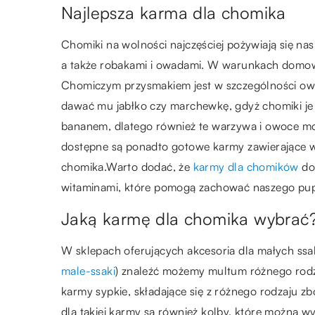
Najlepsza karma dla chomika
Chomiki na wolności najczęściej pożywiają się na
a także robakami i owadami. W warunkach domowyc
Chomiczym przysmakiem jest w szczególności owie
dawać mu jabłko czy marchewkę, gdyż chomiki je 
bananem, dlatego również te warzywa i owoce 
dostępne są ponadto gotowe karmy zawierające w 
chomika.Warto dodać, że
karmy dla chomików
do
witaminami, które pomogą zachować naszego pup
Jaką karmę dla chomika wybrać
W sklepach oferujących akcesoria dla małych ssa
male-ssaki
) znaleźć możemy multum różnego rodz
karmy sypkie, składające się z różnego rodzaju z
dla takiej karmy są również kolby, które można 