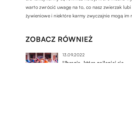
warto zwrócić uwagę na to, co nasz zwierzak lubi 
żywieniowe i niektóre karmy zwyczajnie mogą im
ZOBACZ RÓWNIEŻ
13.09.2022
Ubrania, które najlepiej się
sprawdzą podczas jogi
01.02.2018
Niezbędne akcesoria wędkars
18.03.2021
Kitesurfing – idealny sport na
lato