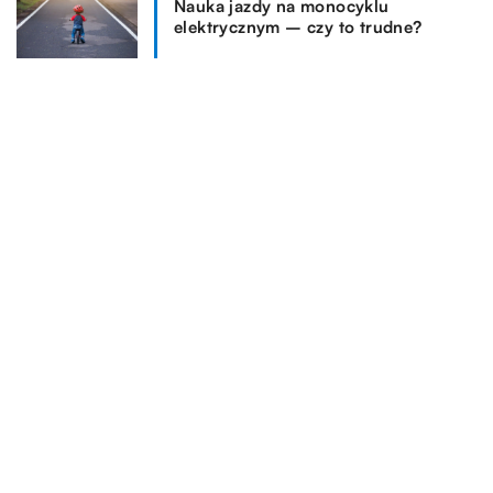
Nauka jazdy na monocyklu
elektrycznym – czy to trudne?
REKOMENDOWANE
FORMA I ZDROWIE
LIFESTYLE
LIFESTYLE
26.08.2020
04.02.2022