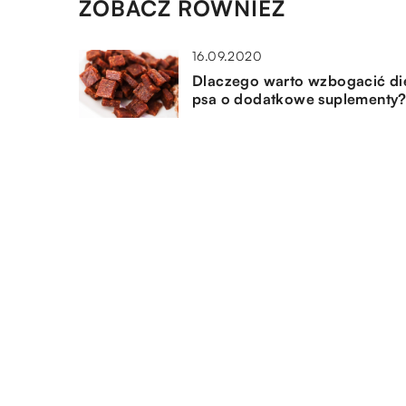
ZOBACZ RÓWNIEŻ
16.09.2020
Dlaczego warto wzbogacić di
psa o dodatkowe suplementy
27.08.2020
Pedicure wykonany w domu 
niezbędne akcesoria
14.06.2019
Czym trzeba karmić konie?
DODAJ KOMENTARZ