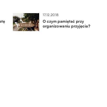
17.12.2018
etę
O czym pamiętać przy
?
organizowaniu przyjęcia?
17.11.2022
–
Ekologiczne akcesoria
dekoracyjne do naszego domu
04.02.2022
Co zrobić, żeby wentylacja
działała bez zarzutów?