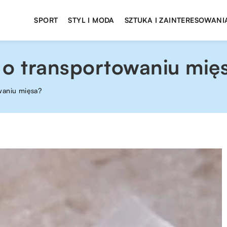
SPORT
STYL I MODA
SZTUKA I ZAINTERESOWANI
 o transportowaniu mię
waniu mięsa?