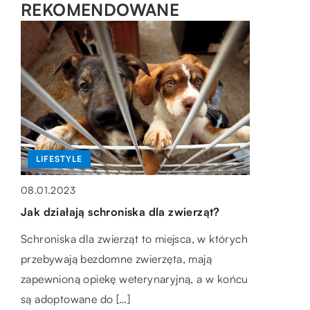
REKOMENDOWANE
BIZNES + RYNEK I FINANSE
WSZYSTKO WOKÓŁ DOMU
LIFESTYLE
21.05.2021
24.11.2020
08.01.2023
W jaki sposób przetransportować
Zalety wystroju wnętrza przy użyciu mebli
Jak działają schroniska dla zwierząt?
korespondencję za granicę?
drewnianych
Schroniska dla zwierząt to miejsca, w których
Korespondencja adresowana do osób czy
Niektóre style i materiały są w aranżacji
przebywają bezdomne zwierzęta, mają
podmiotów przebywających za granicą
wnętrz od zawsze. Ewoluują one, zmieniają
zapewnioną opiekę weterynaryjną, a w końcu
wymaga specjalnego traktowania – należy ją
delikatnie swoją charakterystykę, sam sposób
są adoptowane do […]