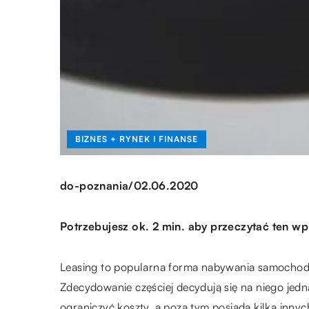
BIZNES + RYNEK I FINANSE
/
do-poznania
02.06.2020
Potrzebujesz ok. 2 min. aby przeczytać ten wp
Leasing to popularna forma nabywania samochodów
Zdecydowanie częściej decydują się na niego jed
ograniczyć
koszty, a poza tym posiada kilka innyc