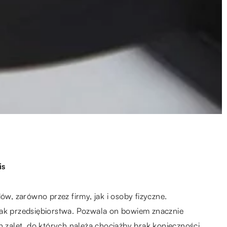
is
, zarówno przez firmy, jak i osoby fizyczne.
nak przedsiębiorstwa. Pozwala on bowiem znacznie
h zalet, do których należą chociażby brak konieczności