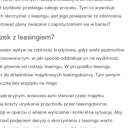
eż szybkość przebiegu całego procesu. Tym co wywołuje
 skorzystać z leasingu, jest jego powiązanie ze zdolnością
zyżować plany związane z zapożyczeniem się w banku?
zek z leasingiem?
 pewien wpływ na zdolność kredytową, gdyż wiele podmiotów
resowana tym, w jaki sposób oddziałuje on na wydolność
żał głównie od rodzaju leasingu. W przypadku leasingu
st do składników majątkowych leasingobiorcy. Tym samym
yczkę bez względu na niego.
 operacyjnym, wówczas auto stanowi część majątku
ią koszty uzyskania przychodu przez leasingobiorcę.
ę w oparciu o własne wyliczenia i konkretną sytuację. Aby
rzed podjęciem decyzji o skorzystaniu z leasingu warto