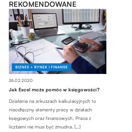
REKOMENDOWANE
BUDOWANIE
BIZNES + RYNEK I FINANSE
BIZNES + RYNEK I FINANSE
22.01.2021
26.02.2020
20.03.2022
Jaką rolę odgrywają lemiesze w koparce?
Jak Excel może pomóc w księgowości?
Klejenie opakowań – co będzie
Do ciężkiego sprzętu pozwalającego na
potrzebne, oprócz kleju?
Działania na arkuszach kalkulacyjnych to
sprawne wykonywanie prac ziemnych oraz
nieodłączny elementy pracy w działach
Współcześnie w branży spożywczej,
budowlanych zalicza się koparka. Jest to
księgowych oraz finansowych. Praca z
farmaceutycznej czy odzieżowej szerokie
maszyna o naprawdę dużych […]
liczbami nie musi być żmudna. […]
zastosowanie znajdują opakowania