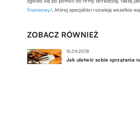
zgłosić się po pomoc do firmy doradczej, takiej j
finansowy/
, której specjaliści rozwieją wszelkie wą
ZOBACZ RÓWNIEŻ
15.09.2018
Jak ułatwić sobie sprzątania n
kuchni gastronomicznej?
09.03.2022
Architektura strony z dużym
plusem dla SEO (Search Engin
Optimization) i pozycjonowan
10.06.2019
Jak znaleźć pomoc księgową
Szwecji?