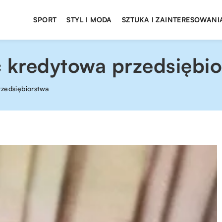
SPORT
STYL I MODA
SZTUKA I ZAINTERESOWANI
ć kredytowa przedsiębi
rzedsiębiorstwa