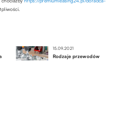
ak chociażby
https://premiumleasing24.pl/doradca-
tpliwości.
15.09.2021
a
Rodzaje przewodów
hydraulicznych
11.03.2022
Formy transportu – żegluga i
e
inne
ia
16.03.2022
 w
Akcesoria biurowe w które warto
zawczasu się zaopatrzyć