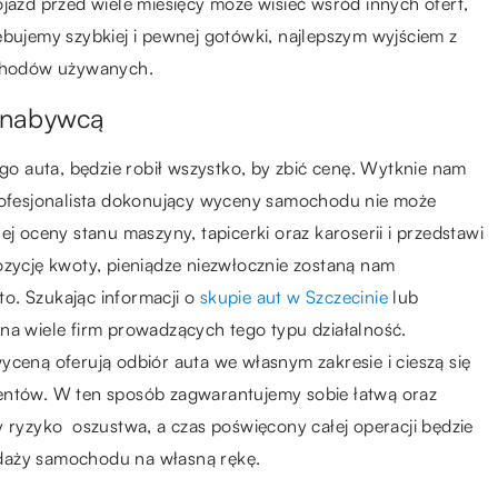
ojazd przed wiele miesięcy może wisieć wśród innych ofert,
ebujemy szybkiej i pewnej gotówki, najlepszym wyjściem z
ochodów używanych.
 nabywcą
ego auta, będzie robił wszystko, by zbić cenę. Wytknie nam
Profesjonalista dokonujący wyceny samochodu nie może
ej oceny stanu maszyny, tapicerki oraz karoserii i przedstawi
ozycję kwoty, pieniądze niezwłocznie zostaną nam
o. Szukając informacji o
skupie aut w Szczecinie
lub
na wiele firm prowadzących tego typu działalność.
yceną oferują odbiór auta we własnym zakresie i cieszą się
ientów. W ten sposób zagwarantujemy sobie łatwą oraz
y ryzyko oszustwa, a czas poświęcony całej operacji będzie
daży samochodu na własną rękę.