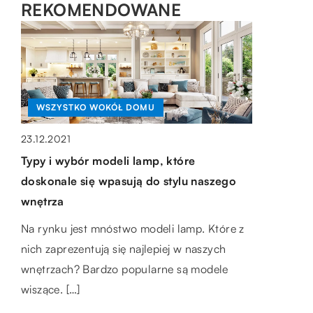
REKOMENDOWANE
WSZYSTKO WOKÓŁ DOMU
23.12.2021
MOTORYZACJA I TECHNOLOGIA
Typy i wybór modeli lamp, które
LIFESTYLE
doskonale się wpasują do stylu naszego
10.12.2021
wnętrza
07.11.2019
Czym różni się frezowanie od toczenia
Punkówa czy Czerwony kapturek?
Na rynku jest mnóstwo modeli lamp. Które z
CNC?
nich zaprezentują się najlepiej w naszych
Może się wydawać, że jesienne stylizacje są
Toczenie to proces obróbki, w którym
wnętrzach? Bardzo popularne są modele
nudne i ciężkie do wykreowania. Nic bardziej
cylindryczny lub stożkowy przedmiot
wiszące. […]
mylnego. Jesień to pora roku, która […]
obrabiany jest obracany wokół własnej osi