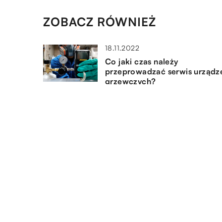
ZOBACZ RÓWNIEŻ
18.11.2022
Co jaki czas należy
przeprowadzać serwis urządz
grzewczych?
23.07.2021
Kierowca ciężarówki – jak
powinien przygotować się do
jazdy?
10.12.2021
Czym różni się frezowanie od
toczenia CNC?