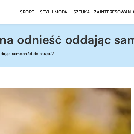
SPORT
STYL I MODA
SZTUKA I ZAINTERESOWANI
żna odnieść oddając s
oddając samochód do skupu?