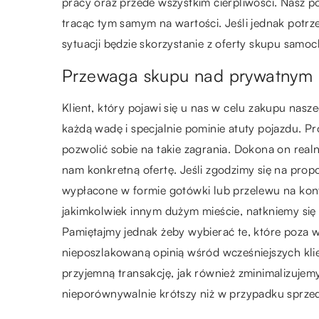
pracy oraz przede wszystkim cierpliwości. Nasz p
tracąc tym samym na wartości. Jeśli jednak potrz
sytuacji będzie skorzystanie z oferty skupu sam
Przewaga skupu nad prywatnym
Klient, który pojawi się u nas w celu zakupu nasz
każdą wadę i specjalnie pominie atuty pojazdu. 
pozwolić sobie na takie zagrania. Dokona on realn
nam konkretną ofertę. Jeśli zgodzimy się na prop
wypłacone w formie gotówki lub przelewu na kont
jakimkolwiek innym dużym mieście, natkniemy się 
Pamiętajmy jednak żeby wybierać te, które poza w
nieposzlakowaną opinią wśród wcześniejszych kl
przyjemną transakcję, jak również zminimalizujem
nieporównywalnie krótszy niż w przypadku sprze