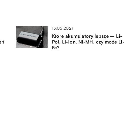
15.05.2021
Które akumulatory lepsze – Li-
eń
Pol, Li-Ion, Ni-MH, czy może Li-
Fe?
04.12.2019
Eleganckie modele aut, które
można wynająć na ślub
26.12.2020
Działanie przekaźnika
samochodowego