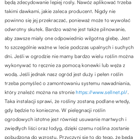
będą zdecydowanie lepiej rosły. Nawóz aplikować trzeba
takimi dawkami, jakie zaleca producent. Nigdy nie
powinno się jej przekraczać, ponieważ może to wywołać
odwrotny skutek. Bardzo ważne jest także pilnowanie,
aby zawsze miały one odpowiednio wilgotną glebę. Jest
to szczególnie ważne w lecie podczas upalnych i suchych
dni. Jeśli w ogrodzie nie mamy bardzo wielu roślin można
wykonywać to ręcznie za pomocą konewki lub węża z
wodą. Jeśli jednak nasz ogród jest duży i pełen roślin
trzeba pomyśleć o zamontowaniu systemu nawadniania,
który znaleźć można na stronie
https://www.sellnet.pl/
.
Taka instalacji sprawi, że rośliny zostaną podlane wtedy,
gdy będzie to konieczne. W pielęgnacji roślin
ogrodowych istotne jest również usuwanie martwych i
zwiędłych liści oraz łodyg, dzięki czemu roślina zostanie
pobudzona do wzrostu. Przyczyni się to do tego, że będą