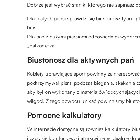
Dobrze jest wybrać stanik, którego nie zapinasz od
Dla małych piersi sprawdzi się biustonosz typu „p
biust.
Dla pań z dużymi piersiami odpowiednim wyborem 
„balkonetka”.
Biustonosz dla aktywnych pań
Kobiety uprawiające sport powinny zainteresować
podtrzymywał piersi podczas biegania, skakania 
aby był on wykonany z materiałów”oddychających”
wilgoci. Z tego powodu unikać powinniśmy biust
Pomocne kalkulatory
W internecie dostępne są również kalkulatory bi
i czuć się komfortowo i atrakcyjnie w idealnie dobr