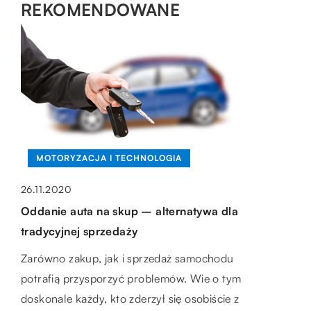
REKOMENDOWANE
LIFESTYLE
WSZYSTKO WOKÓŁ DOMU
MOTORYZACJA I TECHNOLOGIA
15.03.2021
09.11.2020
26.11.2020
Tradycja w nowoczesnym wydaniu –
Grill do ogrodu – jaki wybrać?
Oddanie auta na skup – alternatywa dla
pomysły na niedzielny posiłek w gronie
tradycyjnej sprzedaży
Grillowanie to doskonały sposób na
najbliższych
wypoczynek na świeżym powietrzu.
Zarówno zakup, jak i sprzedaż samochodu
Wspólne spożywanie posiłków znakomicie
Przygotowane na nim potrawy są zdrowe i
potrafią przysporzyć problemów. Wie o tym
integruje oraz wzmacnia więzi rodzinne.
bardzo apetyczne. Wybierając odpowiedni
doskonale każdy, kto zderzył się osobiście z