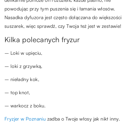
delikatnie pomoże on rozdzielić każde pasmo, nie
powodując przy tym puszenia się i łamania włosów.
Nasadka dyfuzora jest często dołączana do większości
suszarek, więc sprawdź, czy Twoja też jest w zestawie!
Kilka polecanych fryzur
– Loki w upięciu,
– loki z grzywką,
– nieładny kok,
– top knot,
– warkocz z boku.
Fryzjer w Poznaniu
zadba o Twoje włosy jak nikt inny.