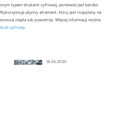
onym typem drukarki cyfrowej, ponieważ jest bardzo
 Wykorzystuje płynny atrament, który jest rozpylany na
 pomocą ciepła lub powietrza. Więcej informacji można
/druk-cyfrowy
.
18.06.2020
Jak działa skup aut?
?
10.05.2022
 są
Suplementy – dlaczego warto je
stosować?
11.02.2021