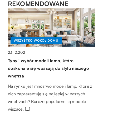
REKOMENDOWANE
WSZYSTKO WOKÓŁ DOMU
BIZNES + RYNEK I FINANSE
23.12.2021
Typy i wybór modeli lamp, które
27.09.2018
doskonale się wpasują do stylu naszego
WSZYSTKO WOKÓŁ DOMU
Jak tanio kupić dodatki do mieszkania?
wnętrza
Każdy z nas chce mieć przytulne i ładne
12.09.2020
Na rynku jest mnóstwo modeli lamp. Które z
mieszkanie. Trudno jednak osiągnąć taki
Jak wymienić uchwyty do mebli?
nich zaprezentują się najlepiej w naszych
efekt, jeśli nie jest ono urządzone i […]
W komfortowych pomieszczeniach każdy
wnętrzach? Bardzo popularne są modele
czuje się bardziej swobodnie, a domownicy
wiszące. […]
chętniej spędzają wspólnie czas. Szeroki