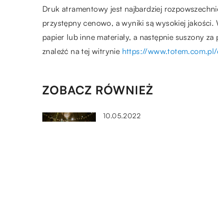
Druk atramentowy jest najbardziej rozpowszechni
przystępny cenowo, a wyniki są wysokiej jakości.
papier lub inne materiały, a następnie suszony za
znaleźć na tej witrynie
https://www.totem.com.pl
ZOBACZ RÓWNIEŻ
10.05.2022
Na co zwrócić uwagę przy
wyborze zespołu muzycznego
10.06.2022
Przełączniki sieciowe – gdzie
wykorzystywane?
14.05.2022