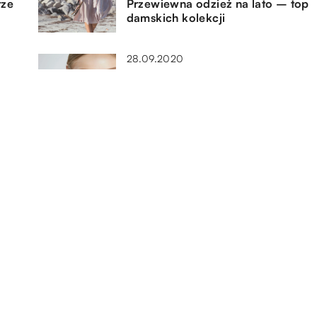
rze
Przewiewna odzież na lato – top
damskich kolekcji
28.09.2020
Jak zadbać o swoją skórę
jesienią?
30.07.2021
 –
Czym powinny się
charakteryzować dobrej jakości
lakiery do paznokci?