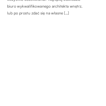
niebezpieczna, jeśli nie zachowa się
biuro wykwalifikowanego architekta wnętrz,
powietrza przed wprowadzeniem […]
odpowiedniej ostrożności. Ważne jest, aby
lub po prostu zdać się na własne […]
dowiedzieć się, […]