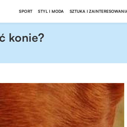
SPORT
STYL I MODA
SZTUKA I ZAINTERESOWANI
ć konie?