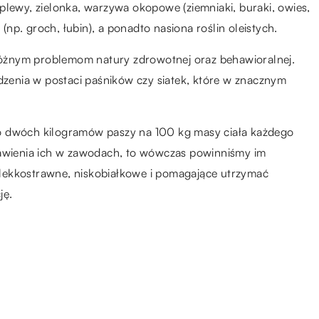
a, plewy, zielonka, warzywa okopowe (ziemniaki, buraki, owies,
 (np. groch, łubin), a ponadto nasiona roślin oleistych.
óżnym problemom natury zdrowotnej oraz behawioralnej.
enia w postaci paśników czy siatek, które w znacznym
o dwóch kilogramów paszy na 100 kg masy ciała każdego
tawienia ich w zawodach, to wówczas powinniśmy im
ekkostrawne, niskobiałkowe i pomagające utrzymać
ję.
28.11.2020
Kurtki na górskie wędrówki