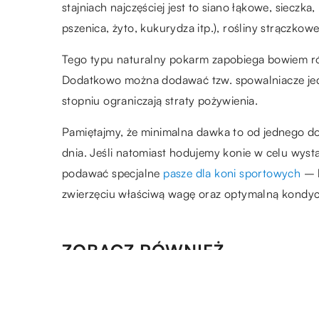
stajniach najczęściej jest to siano łąkowe, sieczk
pszenica, żyto, kukurydza itp.), rośliny strączkowe
Tego typu naturalny pokarm zapobiega bowiem r
Dodatkowo można dodawać tzw. spowalniacze jedz
stopniu ograniczają straty pożywienia.
Pamiętajmy, że minimalna dawka to od jednego d
dnia. Jeśli natomiast hodujemy konie w celu wys
podawać specjalne
pasze dla koni sportowych
– l
zwierzęciu właściwą wagę oraz optymalną kondyc
ZOBACZ RÓWNIEŻ
15.10.2021
Usługa odbioru odpadów –