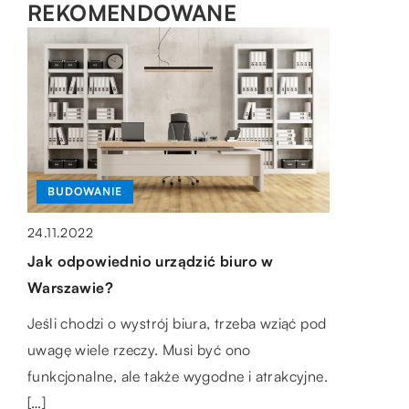
REKOMENDOWANE
BUDOWANIE
LIFESTYLE
LIFESTYLE
24.11.2022
13.01.2023
18.07.2022
Jak odpowiednio urządzić biuro w
Jakie są możliwe prezenty na urodziny
Kakao – skąd się bierze?
Warszawie?
naszej babci?
Kakao uprawiane jest w ponad 70 krajach,
Jeśli chodzi o wystrój biura, trzeba wziąć pod
Babcie to wyjątkowe osoby. To one nas
ale większość światowego kakao pochodzi z
uwagę wiele rzeczy. Musi być ono
wychowały i nauczyły życia. To one kochają
Afryki Zachodniej. Rośliny kakaowe najlepiej
funkcjonalne, ale także wygodne i atrakcyjne.
nas bezwarunkowo, bez względu na
rosną w […]
[…]