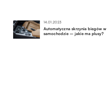
14.01.2023
Automatyczna skrzynia biegów w
samochodzie – jakie ma plusy?
28.01.2019
 Co
Jak dbać o sprzęt elektroniczny?
06.02.2023
Maszyny i urządzenia piekarnicze
– jakie są ich rodzaje?