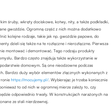
kim śruby, wkręty dociskowe, kotwy, nity, a także podkładki,
owane gwoździe. Ogromną część z nich można dodatkowo
nić kolejne rodzaje, takie jak np. gwoździe papowe, do
nty dzieli się także na te rozłączne i nierozłączne. Pierwsza
tnie montować i demontować. Tego rodzaju produkty
mysłu. Bardzo często znajdują także wykorzystanie w
ospodarstwie domowym. Są one nieodzowne podczas
ych. Bardzo duży wybór elementów złącznych wykonanych z
tronie
https://mocujemy.pl/
. Wybierając je trzeba koniecznie
 ponieważ to od nich w ogromnej mierze zależy to, czy
będzie odpowiednio trwały. W konstrukcjach narażonych na
onane ze stali nierdzewnej.