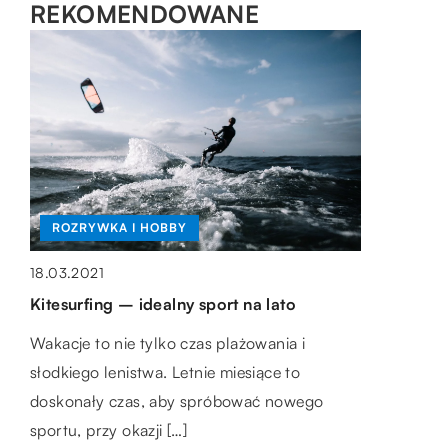
REKOMENDOWANE
MOTORYZACJA I TECHNOLOGIA
FORMA I ZDROWIE
ROZRYWKA I HOBBY
25.11.2021
22.12.2019
18.03.2021
Sprzedaż niesprawnego pojazdu – czy
Co to znaczy, że sok jest tłoczony?
Kitesurfing – idealny sport na lato
jest to możliwe?
Soki tłoczone są o wiele zdrowsze od
Wakacje to nie tylko czas plażowania i
Samochody to raczej wytrzymałe i odporne
pozostałych dostępnych na rynku. Nie
słodkiego lenistwa. Letnie miesiące to
na uszkodzenia maszyny, ale nawet w tych
zawierają konserwantów, cukrów, dodatku
doskonały czas, aby spróbować nowego
najbardziej solidnych po latach intensywnej
wody, nie są też […]
sportu, przy okazji […]