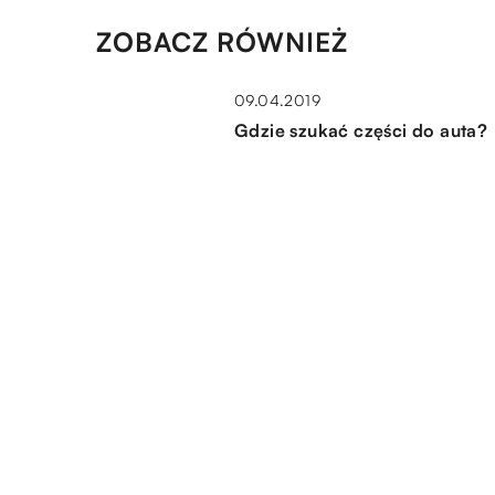
ZOBACZ RÓWNIEŻ
09.04.2019
Gdzie szukać części do auta?
13.08.2022
Transport ponadnormatywny.
to takiego i z jakimi
obowiązkami się wiąże?
10.10.2019
Rodzaje gaśnic domowych
DODAJ KOMENTARZ