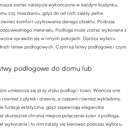
e muszą zostać należycie wykończone w każdym budynku,
omu czy mieszkaniu, gdyż do od nich zależy pełna
również komfort użytkowania danego obiektu. Podczas
ie odpowiedniego materiału. Podłoga może zostać wykonana z
urowców sprawdzi się w innych pokojach. Oprócz wyboru
dnich listew podłogowych. Czym są listwy podłogowe i czym
listwy podłogowe do domu lub
óre umieszcza się przy styku podłogi i ścian. Wieńczą one
 również z płytek i drewna, a czasami również wykładziny.
ie funkcję estetyczną, gdyż zapewniają eleganckie
ż skutecznie chronią miejsce połączenia ścian z podłogą.
iał wykonania i to nim należy się kierować podczas wyboru.