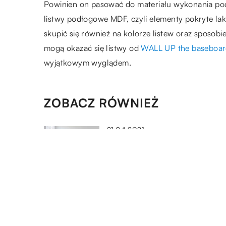
Powinien on pasować do materiału wykonania podł
listwy podłogowe MDF, czyli elementy pokryte laki
skupić się również na kolorze listew oraz sposo
mogą okazać się listwy od
WALL UP the baseboar
wyjątkowym wyglądem.
ZOBACZ RÓWNIEŻ
21.04.2021
Jak zaaranżować pokój
dziecka?
26.02.2019
Meble, które zdobią wnętrze