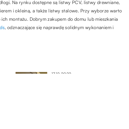
ogi. Na rynku dostępne są listwy PCV, listwy drewniane,
erem i okleiną, a także listwy stalowe. Przy wyborze warto
bie ich montażu. Dobrym zakupem do domu lub mieszkania
ds
, odznaczające się naprawdę solidnym wykonaniem i
17.12.2022
Jaką rolę może odgrywać beton
w architekturze wnętrz?
14.11.2021
Kuchnia na otwartej przestrzeni
– kiedy się sprawdza?