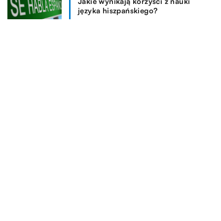
Jakie wynikają korzyści z nauki
języka hiszpańskiego?
Nauka jazdy na monocyklu
elektrycznym – czy to trudne?
REKOMENDOWANE