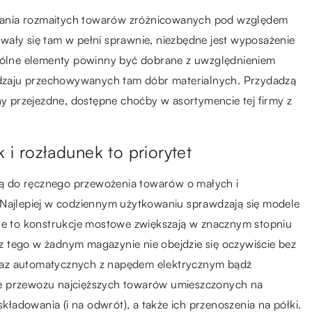
wania rozmaitych towarów zróżnicowanych pod względem
wały się tam w pełni sprawnie, niezbędne jest wyposażenie
ególne elementy powinny być dobrane z uwzględnieniem
rodzaju przechowywanych tam dóbr materialnych. Przydadzą
ny przejezdne, dostępne choćby w asortymencie tej firmy z
 i rozładunek to priorytet
ą do ręcznego przewożenia towarów o małych i
 Najlepiej w codziennym użytkowaniu sprawdzają się modele
dne to konstrukcje mostowe zwiększają w znacznym stopniu
 tego w żadnym magazynie nie obejdzie się oczywiście bez
raz automatycznych z napędem elektrycznym bądź
ie przewozu najcięższych towarów umieszczonych na
adowania (i na odwrót), a także ich przenoszenia na półki.