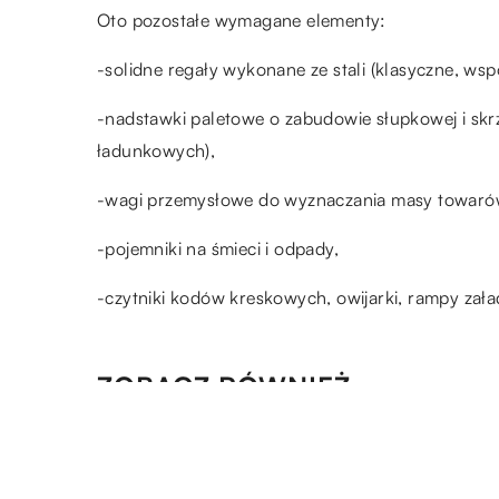
Oto pozostałe wymagane elementy:
-solidne regały wykonane ze stali (klasyczne, wsp
-nadstawki paletowe o zabudowie słupkowej i skr
ładunkowych),
-wagi przemysłowe do wyznaczania masy towaró
-pojemniki na śmieci i odpady,
-czytniki kodów kreskowych, owijarki, rampy zał
ZOBACZ RÓWNIEŻ
20.05.2021
Zastosowanie folii kiszonkarsk