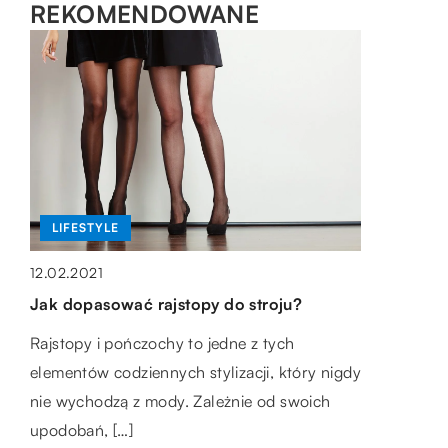
REKOMENDOWANE
LIFESTYLE
LIFESTYLE
FORMA I ZDROWIE
12.02.2021
03.10.2021
12.02.2022
Jak dopasować rajstopy do stroju?
Środki powszechnie stosowane do walki z
O czym należy pamiętać wybierając sprzęt
różnego rodzaju szkodnikami i insektami
rehabilitacyjny?
Rajstopy i pończochy to jedne z tych
elementów codziennych stylizacji, który nigdy
Czystość w całym domu to priorytet dla
Sprzęty rehabilitacyjne pozwalają powrócić
nie wychodzą z mody. Zależnie od swoich
wielu osób. Jednak mimo regularnego dbania
do zdrowia po urazach, wypadkach oraz po
upodobań, […]
o porządek i sprzątania wszystkich
kontuzjach. Zakup specjalistycznych