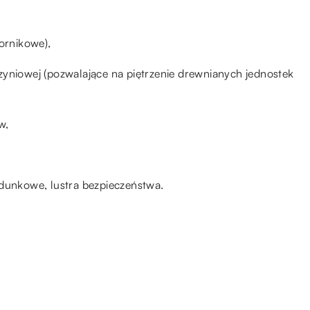
ornikowe),
zyniowej (pozwalające na piętrzenie drewnianych jednostek
w,
adunkowe, lustra bezpieczeństwa.
10.04.2022
iej
Jak i gdzie szukać pracy?