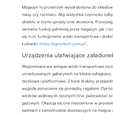
Magazyn to przestrzeń wyodrębniona do składo
masy czy rozmiaru. Aby wszystkie czynności odby
obiektu w liczne sprzęty oraz akcesoria. Poszcz
zarówno funkcji pełnionej przez magazyn, jak i 
się m.in. funkcjonalne wózki transportowe i drabi
Łubianki:
https://agromech.com.pl/
.
Urządzenia ułatwiające załadunek
Wspomniane we wstępie wózki transportowe służ
umiarkowanych gabarytach na bliskie odległości.
taczkowe i platformowe. Z kolei drabiny przejez
wygodę poruszania się pomiędzy regałami. Oprócz
wózków widłowych ręcznych (tzw. paleciaków) o
gazowym. Okazują się one nieocenione w proces
paletach z samochodów dostawczych na miejsce skł