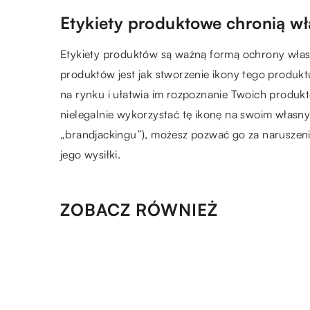
Etykiety produktowe chronią wł
Etykiety produktów są ważną formą ochrony własno
produktów jest jak stworzenie ikony tego produk
na rynku i ułatwia im rozpoznanie Twoich produkt
nielegalnie wykorzystać tę ikonę na swoim własn
„brandjackingu”), możesz pozwać go za naruszen
jego wysiłki.
ZOBACZ RÓWNIEŻ
10.02.2022
Gadżety reklamowe – jak je
dopasować do profilu i
działalności naszej firmy