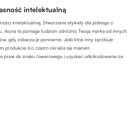
asność intelektualną
ści intelektualnej. Stworzenie etykiety dla jednego z
tu. Ikona ta pomaga ludziom odróżnić Twoją markę od innych
ów, gdy zobaczą je ponownie. Jeśli ktoś inny spróbuje
ym produkcie (co często określa się mianem
ie praw do znaku towarowego i uzyskać odszkodowanie za
14.08.2021
Rozwijanie biznesu w e-
commerce – krok po kroku