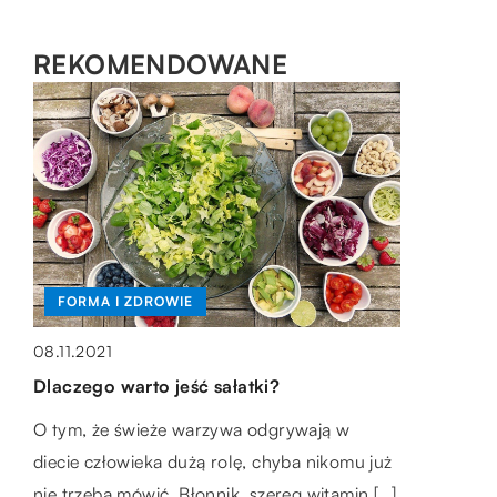
REKOMENDOWANE
BIZNES + RYNEK I FINANSE
WSZYSTKO WOKÓŁ DOMU
FORMA I ZDROWIE
11.10.2022
09.11.2020
08.11.2021
Co jest potrzebne, aby rozpocząć pracę
Grill do ogrodu – jaki wybrać?
Dlaczego warto jeść sałatki?
jako fizjoterapeuta?
Grillowanie to doskonały sposób na
O tym, że świeże warzywa odgrywają w
Jako fizjoterapeuta będziesz pracował z
wypoczynek na świeżym powietrzu.
diecie człowieka dużą rolę, chyba nikomu już
pacjentami, którzy mają orzeczony określony
Przygotowane na nim potrawy są zdrowe i
nie trzeba mówić. Błonnik, szereg witamin […]