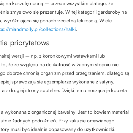
 się na koszulę nocną – przede wszystkim dlatego, że
ie zmysłowo się prezentuje. W tej kategorii garderoby na
, wyróżniająca się ponadprzeciętną lekkością. Wiele
ps://miandmolly.pl/collections/halki
.
ia priorytetowa
aitej wersji – np. z koronkowymi wstawkami lub
t to, że ze względu na delikatność w żadnym stopniu nie
ego dobrze chronią organizm przed przegrzaniem, dlatego są
jlepiej sprawdzają się egzemplarze wykonane z satyny,
a z drugiej strony subtelne. Dzięki temu nosząca je kobieta
ocną wykonaną z organicznej bawełny. Jest to bowiem materiał
olutnie żadnych podrażnień. Przy zakupie omawianego
tóry musi być idealnie dopasowany do użytkowniczki.