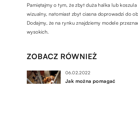
Pamiętajmy o tym, że zbyt duża halka lub koszula
wizualny, natomiast zbyt ciasna doprowadzi do obc
Dodajmy, że na rynku znajdziemy modele przezna
wysokich.
ZOBACZ RÓWNIEŻ
06.02.2022
Jak można pomagać
schroniskom?
18.02.2022
Jakiego typu obuwie sprawdz
się do treningów na twardej
nawierzchni?