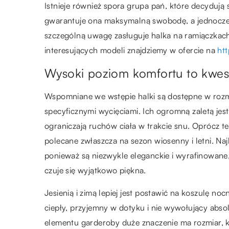
Istnieje również spora grupa pań, które decydują
gwarantuje ona maksymalną swobodę, a jednocześn
szczególną uwagę zasługuje halka na ramiączkach
interesujących modeli znajdziemy w ofercie na
htt
Wysoki poziom komfortu to kwest
Wspomniane we wstępie halki są dostępne w rozm
specyficznymi wycięciami. Ich ogromną zaletą jes
ograniczają ruchów ciała w trakcie snu. Oprócz t
polecane zwłaszcza na sezon wiosenny i letni. Na
ponieważ są niezwykle eleganckie i wyrafinowane, 
czuje się wyjątkowo piękna.
Jesienią i zimą lepiej jest postawić na koszulę n
ciepły, przyjemny w dotyku i nie wywołujący abs
elementu garderoby duże znaczenie ma rozmiar, k