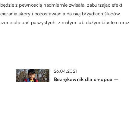
 będzie z pewnością nadmiernie zwisała, zaburzając efekt
ierania skóry i pozostawiania na niej brzydkich śladów.
czone dla pań puszystych, z małym lub dużym biustem oraz
26.04.2021
Bezrękawnik dla chłopca –
ciepło i wygoda podczas
wiosennych zabaw na świeżym
powietrzu
26.09.2019
i
Przedłużanie włosów metodą
TapeIn