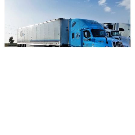
BIZNES + RYNEK I FINANSE
ROZRYWKA I HOBBY
14.07.2020
13.09.2022
Zagraniczny transport towaru – czy opłaca się go
Ubrania, które najlepiej się sprawdzą podczas jogi
powierzać firmom logistycznym?
Joga to świetny sposób na utrzymanie dobrej kondycji i
Transport towarów za granicę jest ogromnym
zdrowia, ale jest kilka rzeczy, które powinieneś wziąć pod
przedsięwzięciem, do którego należy się porządnie
uwagę przed […]
przygotować. Na rynku istnieje wiele firm logistycznych,