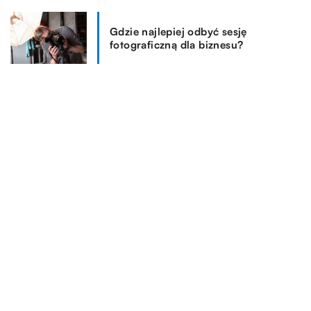
Gdzie najlepiej odbyć sesję
fotograficzną dla biznesu?
Jakie wynikają korzyści z nauki
języka hiszpańskiego?
Nauka jazdy na monocyklu
elektrycznym – czy to trudne?
REKOMENDOWANE