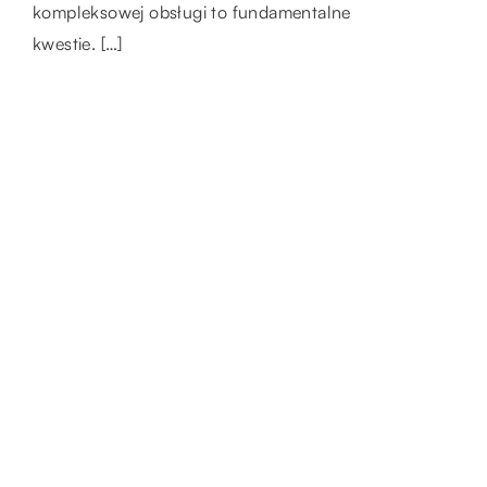
codziennego funkcjonowania. Wśród nich –
kompleksowej obsługi to fundamentalne
również wiele […]
nienasyconych […]
kwestie. […]