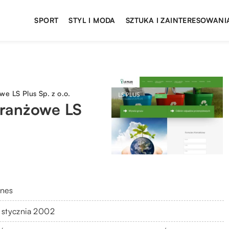
SPORT
STYL I MODA
SZTUKA I ZAINTERESOWANI
we LS Plus Sp. z o.o.
branżowe LS
znes
 stycznia 2002