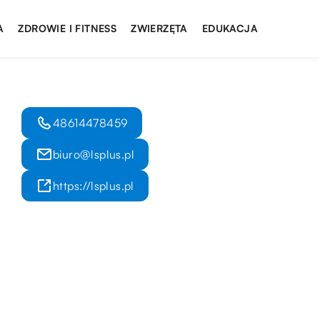
A
ZDROWIE I FITNESS
ZWIERZĘTA
EDUKACJA
48614478459
biuro@lsplus.pl
https://lsplus.pl