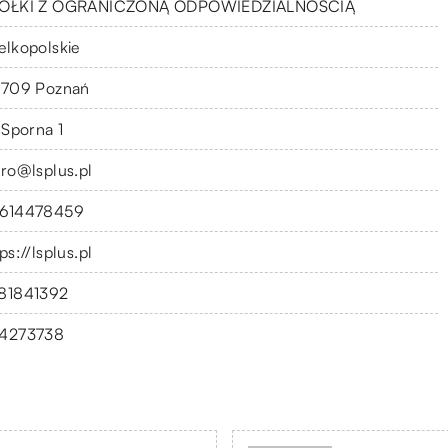
ÓŁKI Z OGRANICZONĄ ODPOWIEDZIALNOŚCIĄ
elkopolskie
-709 Poznań
 Sporna 1
uro@lsplus.pl
614478459
ps://lsplus.pl
81841392
4273738