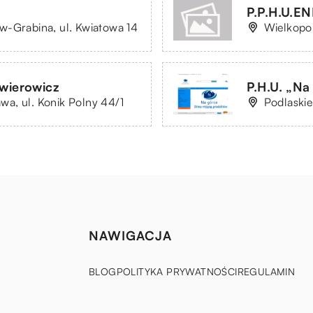
P.P.H.U.
w-Grabina, ul. Kwiatowa 14
Wielkopol
hwierowicz
P.H.U. „N
a, ul. Konik Polny 44/1
Podlaskie
NAWIGACJA
BLOG
POLITYKA PRYWATNOŚCI
REGULAMIN