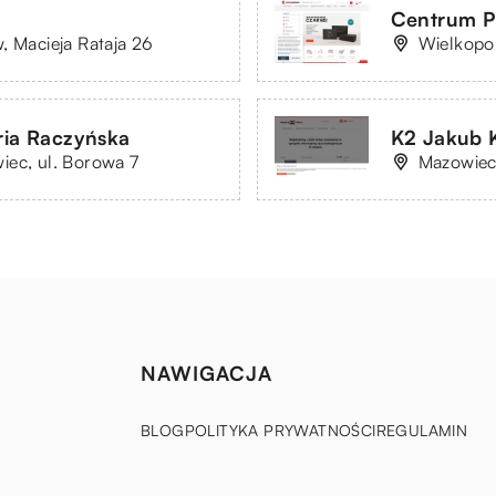
Centrum P
, Macieja Rataja 26
Wielkopol
ia Raczyńska
K2 Jakub 
iec, ul. Borowa 7
Mazowieck
NAWIGACJA
BLOG
POLITYKA PRYWATNOŚCI
REGULAMIN