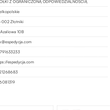
ÓŁKI Z OGRANICZONĄ ODPOWIEDZIALNOŚCIĄ
elkopolskie
-002 Złotniki
. Azaliowa 10B
k@espedycja.com
791633233
tps://espedycja.com
21268683
6081319