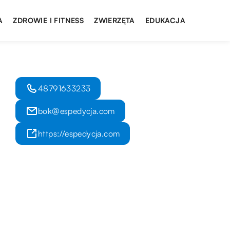
A
ZDROWIE I FITNESS
ZWIERZĘTA
EDUKACJA
48791633233
bok@espedycja.com
https://espedycja.com