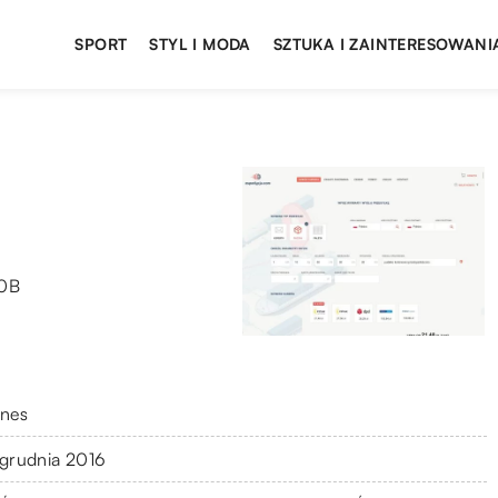
SPORT
STYL I MODA
SZTUKA I ZAINTERESOWANI
10B
znes
 grudnia 2016