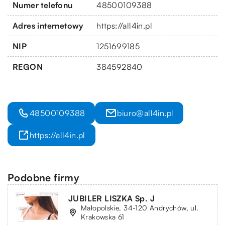
Numer telefonu
48500109388
Adres internetowy
https://all4in.pl
NIP
1251699185
REGON
384592840
48500109388
biuro@all4in.pl
https://all4in.pl
Podobne firmy
JUBILER LISZKA Sp. J
Małopolskie, 34-120 Andrychów, ul.
Krakowska 61