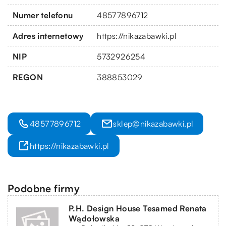
Numer telefonu
48577896712
Adres internetowy
https://nikazabawki.pl
NIP
5732926254
REGON
388853029
48577896712
sklep@nikazabawki.pl
https://nikazabawki.pl
Podobne firmy
P.H. Design House Tesamed Renata
Wądołowska