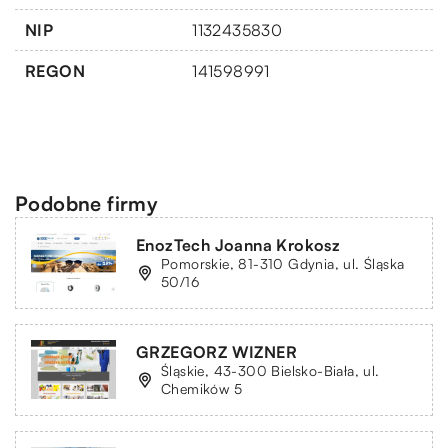
NIP
1132435830
REGON
141598991
Podobne firmy
EnozTech Joanna Krokosz
Pomorskie, 81-310 Gdynia, ul. Śląska
50/16
GRZEGORZ WIZNER
Śląskie, 43-300 Bielsko-Biała, ul.
Chemików 5