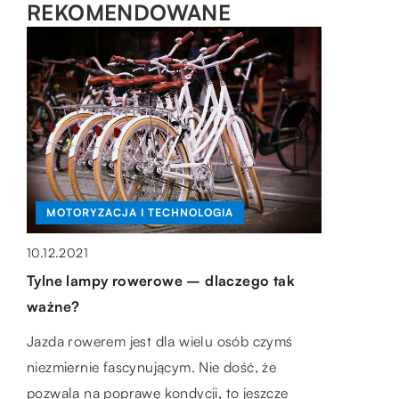
REKOMENDOWANE
WSZYSTKO WOKÓŁ DOMU
WSZYSTKO WOKÓŁ DOMU
MOTORYZACJA I TECHNOLOGIA
01.06.2019
03.08.2018
10.12.2021
Od czego zacząć hodowanie roślin?
Funkcjonalne oświetlenie łazienkowe –
Tylne lampy rowerowe – dlaczego tak
czyli jakie?
Uprawę roślin należy zacząć od gruntownego
ważne?
przygotowania merytorycznego. Przed
Niezależnie od tego czy mieszkamy w
Jazda rowerem jest dla wielu osób czymś
dokonaniem pierwszych inwestycji
ogromnym domu, czy w maleńkim
niezmiernie fascynującym. Nie dość, że
przygotowuje się wstępny plan, w którym
mieszkanku, ważne jest dobrze rozplanowane
pozwala na poprawę kondycji, to jeszcze