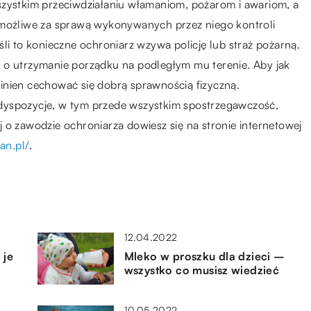
szystkim przeciwdziałaniu włamaniom, pożarom i awariom, a
 możliwe za sprawą wykonywanych przez niego kontroli
li to konieczne ochroniarz wzywa policję lub straż pożarną.
 o utrzymanie porządku na podległym mu terenie. Aby jak
inien cechować się dobrą sprawnością fizyczną.
dyspozycje, w tym przede wszystkim spostrzegawczość,
 o zawodzie ochroniarza dowiesz się na stronie internetowej
an.pl/
.
12.04.2022
 je
Mleko w proszku dla dzieci –
wszystko co musisz wiedzieć
10.05.2022