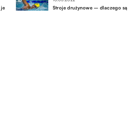
 je
Stroje drużynowe – dlaczego są
tak bardzo ważne?
17.06.2022
Jak powinno wyglądać dobrze
urządzone biuro?