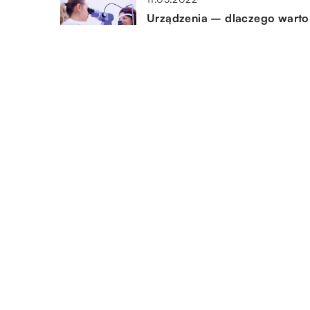
Urządzenia – dlaczego warto
serwisować?
18.06.2020
Jak działa skup aut?
DODAJ KOMENTARZ