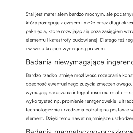
Stal jest materiałem bardzo mocnym, ale podatnym
która postępuje z czasem i może przez długi okre
pęknięcia, które rozwijając się poza zasięgiem wz
elementu i katastrofy budowlanej. Dlatego też re
i w wielu krajach wymaganą prawem.
Badania niewymagające ingerenc
Bardzo rzadko istnieje możliwość rozebrania konst
obecność ewentualnego zużycia zmęczeniowego. D
wymagają naruszania integralności materiału – są
wykorzystać np. promienie rentgenowskie, ultra
technologicznie urządzenia potrafią na postawie 
element. Dzięki temu nawet najmniejsze uszkodzen
Badania magnetyczno-proszkow