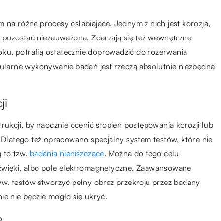
 na różne procesy osłabiające. Jednym z nich jest korozja,
s pozostać niezauważona. Zdarzają się też wewnętrzne
roku, potrafią ostatecznie doprowadzić do rozerwania
gularne wykonywanie badań jest rzeczą absolutnie niezbędną
ji
rukcji, by naocznie ocenić stopień postępowania korozji lub
latego też opracowano specjalny system testów, które nie
 to tzw.
badania nieniszczące
. Można do tego celu
dźwięki, albo pole elektromagnetyczne. Zaawansowane
ww. testów stworzyć pełny obraz przekroju przez badany
ie nie będzie mogło się ukryć.
e