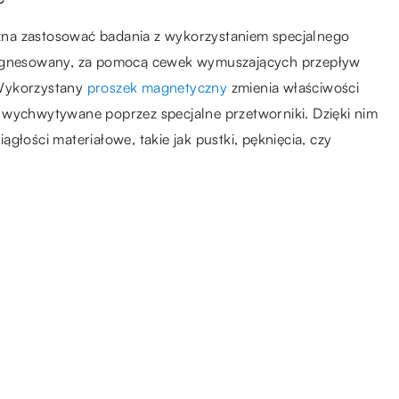
żna zastosować badania z wykorzystaniem specjalnego
amagnesowany, za pomocą cewek wymuszających przepływ
 Wykorzystany
proszek magnetyczny
zmienia właściwości
 wychwytywane poprzez specjalne przetworniki. Dzięki nim
głości materiałowe, takie jak pustki, pęknięcia, czy
15.08.2021
ię
Na czym polega toczenie CNC i
gdzie znajduje swoje
zastosowanie?
16.08.2019