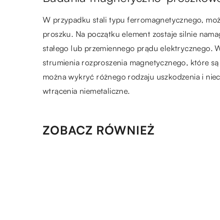
W przypadku stali typu ferromagnetycznego, mo
proszku. Na początku element zostaje silnie n
stałego lub przemiennego prądu elektrycznego.
strumienia rozproszenia magnetycznego, które są
można wykryć różnego rodzaju uszkodzenia i niecią
wtrącenia niemetaliczne.
ZOBACZ RÓWNIEŻ
04.09.2022
Z jakich pomieszczeń składa s
mieszkanie? Krótka
charakterystyka
20.02.2019