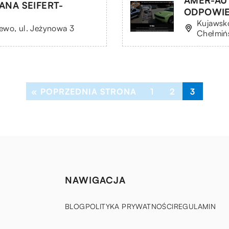
AMER-AU
NA SEIFERT-
ODPOWIE
Kujawsk
ewo, ul. Jeżynowa 3
Chełmińs
« POPRZEDNIA STRONA
1
2
3
NAWIGACJA
BLOG
POLITYKA PRYWATNOŚCI
REGULAMIN